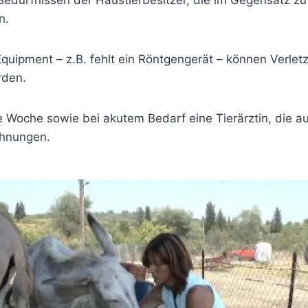
 Bedürfnissen der Haustierbesitzer, die im Gegensatz 
n.
uipment – z.B. fehlt ein Röntgengerät – können Verlet
rden.
Woche sowie bei akutem Bedarf eine Tierärztin, die aus
chnungen.