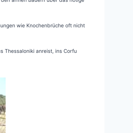
zu den armen Bauern über das nötige
zungen wie Knochenbrüche oft nicht
 Thessaloniki anreist, ins Corfu