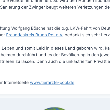
enn die Hunde herumrennen. So wird den Hunden spontan
anierung der Zwinger beugt weiteren Verletzungen der 
.
stiftung Wolfgang Bösche hat die o.g. LKW-Fahrt von De
Der
Freundeskreis Bruno Pet e.V.
bedankt sich sehr herzl
 Leben und somit Leid in dieses Land geboren wird, ka
rheimen durchführt und es der Bevölkerung in den jewe
astrieren zu lassen. Denn auch die unkastrierten Privatt
r Internetseite
www.tierärzte-pool.de
.