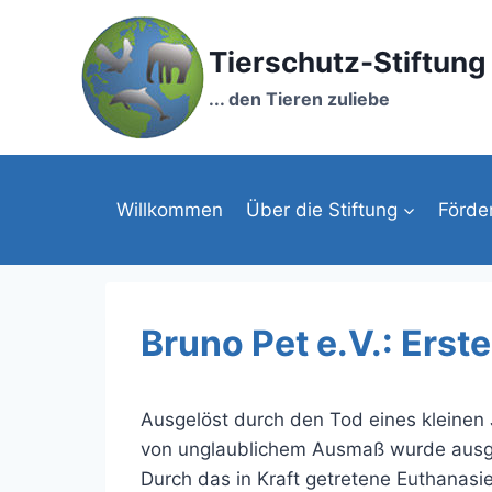
Zum
Inhalt
Tierschutz-Stiftun
springen
... den Tieren zuliebe
Willkommen
Über die Stiftung
Förde
Bruno Pet e.V.: Erst
Ausgelöst durch den Tod eines kleine
von unglaublichem Ausmaß wurde ausg
Durch das in Kraft getretene Euthanasi