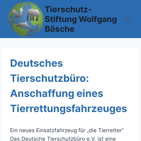
Zum
Tierschutz-
Inhalt
Stiftung Wolfgang
springen
Bösche
Deutsches
Tierschutzbüro:
Anschaffung eines
Tierrettungsfahrzeuges
Ein neues Einsatzfahrzeug für „die Tierretter“
Das Deutsche Tierschutzbüro e.V. ist eine