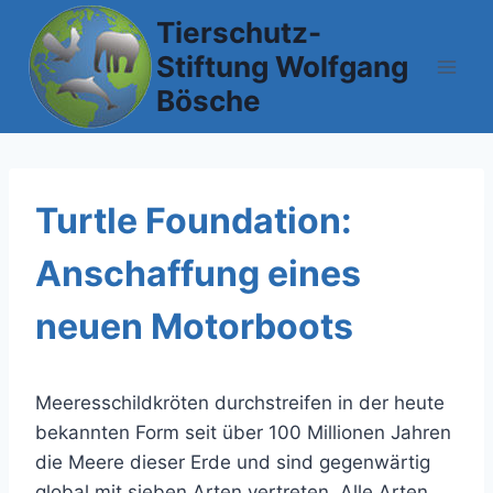
Zum
Tierschutz-
Inhalt
Stiftung Wolfgang
springen
Bösche
Turtle Foundation:
Anschaffung eines
neuen Motorboots
Meeresschildkröten durchstreifen in der heute
bekannten Form seit über 100 Millionen Jahren
die Meere dieser Erde und sind gegenwärtig
global mit sieben Arten vertreten. Alle Arten